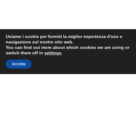
Usiamo i cookie per fornirti la miglior esperienza d'uso e
navigazione sul nostro sito web.
You can find out more about which cookies we are using or
switch them off in
settings
.
Accetta
©2017 EUROTRE SRL - All right reserved | VAT: 02115780641 |
Privacy policy
|
Impostazioni cookie