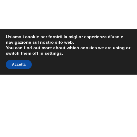
Usiamo i cookie per fornirti la miglior esperienza d'uso e
navigazione sul nostro sito web.
You can find out more about which cookies we are using or
switch them off in
settings
.
Accetta
©2017 EUROTRE SRL - All right reserved | VAT: 02115780641 |
Privacy policy
|
Impostazioni cookie