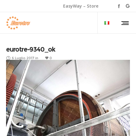
EasyWay – Store
eurotre-9340_ok
6 Luglio 2017
in
0