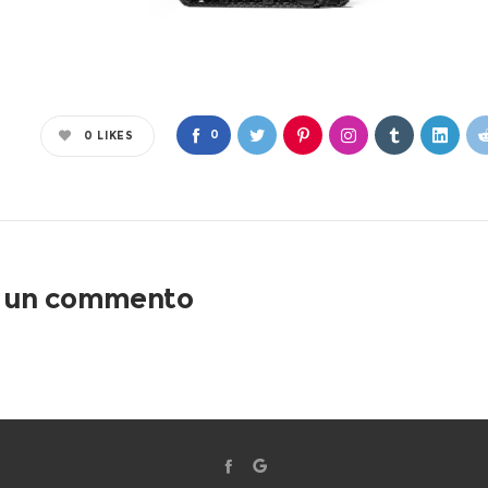
0
0
LIKES
a un commento