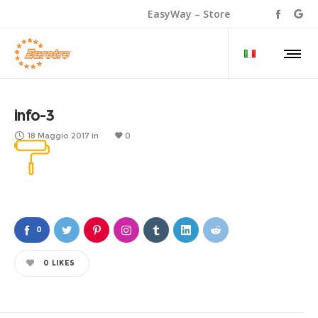
EasyWay – Store
info-3
18 Maggio 2017
in
0
0
0
LIKES