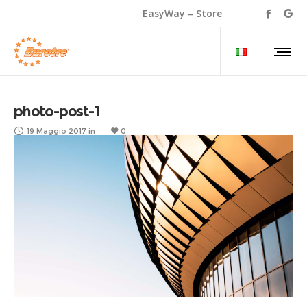
EasyWay – Store
photo-post-1
19 Maggio 2017
in
0