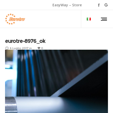
EasyWay – Store
eurotre-8976_ok
6 Luglio 2017
in
0