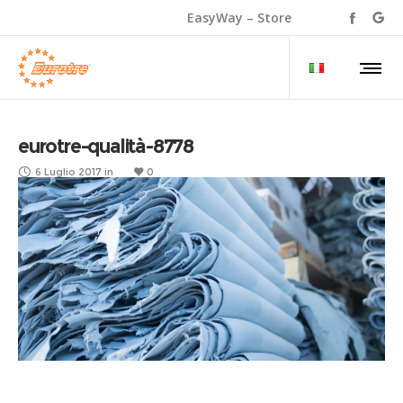
EasyWay – Store
eurotre-qualità-8778
6 Luglio 2017
in
0